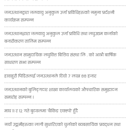
जनउत्थानद्वारा जलवायु अनुकुल उर्जा प्रविधिहरुको नमुना प्रर्दशनी
कार्यक्रम सम्पन्न
जनउत्थानद्धारा जलवायु अनुकुल उर्जा प्रविधि तथा लघुउद्यम कर्जाको
बजारीकरण तालिम सम्पन्न
जनउत्थान सामुदायिक लघुवित्त बित्तिय संस्था लि . को आठौ बार्षिक
साधारण सभा सम्पन्न
हावाहुरी पिडितलाई जनउत्थानले दियो ७ लाख ८८ हजार
जनउत्थानको बुलिङ्गटार शाखा कार्यालयको औपचारिक समुद्घाटन
समारोह सम्पन्न ।
माघ ११ र १२ गते बुटवलमा ‘बैंकिङ एक्स्पो’ हुँदै
नयाँ उद्ममीहरुका लागी सुधारिएको चुलोको ब्यबसायिक प्रवद्र्धन तथा