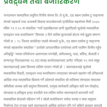
प्रवद्र्धन तथा बजारिकरण
जनउत्थान सामदायिक लघुवित्त वित्तीय संस्था लि. ले यु.के., एड सक्षम एक्सेस टु फाइनान्स
संगको सहकार्य तथा अजम्बरी बिकास फाउन्डेशनको प्राविधिक सहयोगमा मिती २०७५
मंसिर १९ र २० मा संचालित “नयाँ उद्ममीहरुका लागी सुधारिएको चुलोको ब्यबसायिक
प्रवद्र्धन तथा बजारिकरण” विषयक २ दिने तालिम बुटवलको होटल नमो बुद्धमा सम्पन्न
गरेको छ । १८ जिल्ला कार्यक्षेत्र भएको संस्थाले यु.के., एड सक्षम एक्सेस टु फाइनान्स
संगको सहकार्यमा संचालित “ उर्जाको उत्पादनशिल प्रयोगका लागी ग्रामिण वित्तीय पहुँच
अभिबृद्धि” नामक परियोजना अन्र्तगतका रुपन्देही, कपिलबस्तु, दाङ, बर्दिया, कैलाली र
कन्चनपुर जिल्लाहरुका १६ वटा शाखा कार्यालयहरुबाट छनौट गरिएका १५ जना समुह
सदस्यहरुलाई उक्त विषयमा तालिम प्रदान गरेको हो । सदस्यहरुलाई चुलोको
ब्यबसायिक विक्री, प्रवद्र्धन तथा बजारिकरण लगाएतका संस्थाले सहयोग गर्दै उनिहरुको
आर्थिक तथा ब्यबसायिक बिकास गर्ने उदेश्यले संचालित सो तालिममा संस्थाका संचालक
समितीका अध्यक्ष श्री बावुराम विश्वकर्मा, प्रमुख कार्यकारी अधिकृत श्री राम पोख्रेल,
संस्थाका ब.अधिकृत इन्द्र बरालीले यस तालिम मार्फत सदस्यहरुले बास्तवमै नयाँ
ब्यबसायिक क्षेत्रको पहिचान गर्ने र सोको बजारिकरण मार्फत स्वच्छ र सफा समुदाय
निर्माणमा टेवा पुग्नुका साथै सदस्यहरुले आर्थिक उर्पाजन पनि गर्न सकिने कुराहरु बताउदै