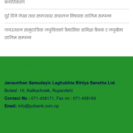
बजारिकरण
दुई दिने लेखा तथा सफ्टवयर संचालन विषयक तालिम सम्पन्न
जनउत्थान सामुदायिक लघुवित्तको त्रैमासिक समिक्षा बैठक र लघुबीमा
तालिम सम्पन्न
QUICK CONTACT
Janautthan Samudayic Laghubitta Bittiya Sanstha Ltd.
Butwal -10, Kalikachowk, Rupandehi
Contact No :
071-438171, Fax no : 071-438169
Email:
info@jucbank.com.np
RELATED LINKS