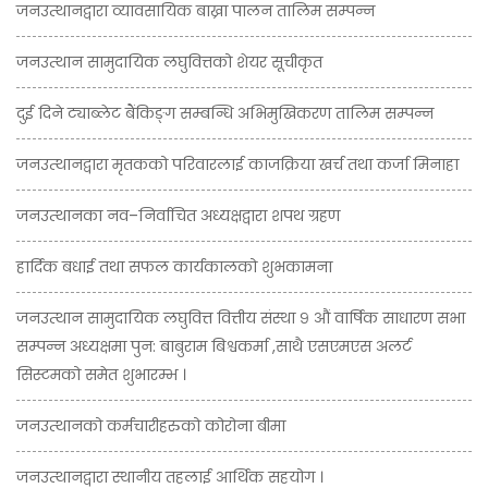
जनउत्थानद्वारा व्यावसायिक बाख्रा पालन तालिम सम्पन्न
जनउत्थान सामुदायिक लघुवित्तको शेयर सूचीकृत
दुई दिने ट्याब्लेट बैंकिङ्ग सम्बन्धि अभिमुखिकरण तालिम सम्पन्न
जनउत्थानद्वारा मृतकको परिवारलाई काजक्रिया खर्च तथा कर्जा मिनाहा
जनउत्थानका नव–निर्वाचित अध्यक्षद्वारा शपथ ग्रहण
हार्दिक बधाई तथा सफल कार्यकालको शुभकामना
जनउत्थान सामुदायिक लघुवित्त वित्तीय संस्था ९ औं वार्षिक साधारण सभा
सम्पन्न अध्यक्षमा पुन: बाबुराम बिश्वकर्मा ,साथै एसएमएस अलर्ट
सिस्टमको समेत शुभारम्भ ।
जनउत्थानको कर्मचारीहरुको कोरोना बीमा
जनउत्थानद्वारा स्थानीय तहलाई आर्थिक सहयोग ।