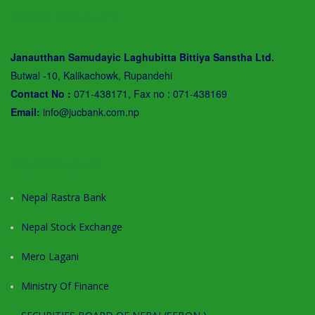
QUICK CONTACT
Janautthan Samudayic Laghubitta Bittiya Sanstha Ltd.
Butwal -10, Kalikachowk, Rupandehi
Contact No :
071-438171, Fax no : 071-438169
Email:
info@jucbank.com.np
RELATED LINKS
Nepal Rastra Bank
Nepal Stock Exchange
Mero Lagani
Ministry Of Finance