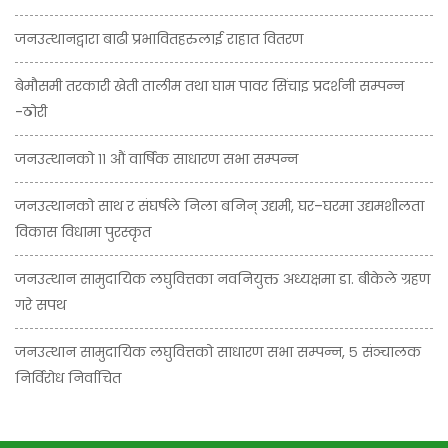
जनउत्थानद्वारा बाढी प्रभावितहरुलाई राहात वितरण
बेमौसमी तरकारी खेती तालीम तथा घाम पावर सिंचाइ प्रदर्शनी सम्पन्न
-ठोरी
जनउत्थानको ११ औं वार्षिक साधारण सभा सम्पन्न
जनउत्थानको साथ र संघर्षले निला बनिन् उद्यमी, घर–घरमा उद्यमशीलता
विकास विधामा पुरस्कृत
जनउत्थान सामुदायिक लघुवित्तका नवनियुक्त अध्यक्षमा डा. बीकेले ग्रहण
गरे सपथ
जनउत्थान सामुदायिक लघुवित्तको साधारण सभा सम्पन्न, ५ संञ्चालक
निर्विरोध निर्वाचित