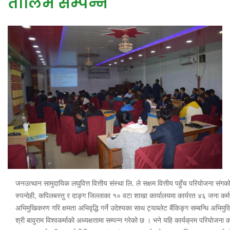
तालिम सम्पन्न
जनउत्थान सामुदायिक लघुवित्त वित्तीय संस्था लि. ले सक्षम वित्तीय पहुँच परियोजना संगको
रुपन्देही, कपिलबस्तु र दाङ्ग जिल्लाका १० वटा शाखा कार्यालयमा कार्यरत ४६ जना कर्मचा
अभिमुखिकरण गरि क्षमता अभिवृद्धि गर्ने उदेश्यका साथ ट्याब्लेट बैंकिङ्ग सम्बन्धि अभ
श्री बावुराम विश्वकर्माको अध्यक्षतामा सम्पन्न गरेको छ । भने यहि कार्यक्रम परियोजना 