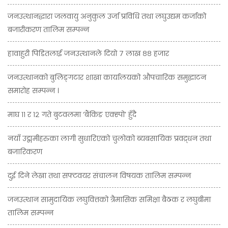
जनउत्थानद्धारा जलवायु अनुकुल उर्जा प्रविधि तथा लघुउद्यम कर्जाको
बजारीकरण तालिम सम्पन्न
हावाहुरी पिडितलाई जनउत्थानले दियो ७ लाख ८८ हजार
जनउत्थानको बुलिङ्गटार शाखा कार्यालयको औपचारिक समुद्घाटन
समारोह सम्पन्न ।
माघ ११ र १२ गते बुटवलमा ‘बैंकिङ एक्स्पो’ हुँदै
नयाँ उद्ममीहरुका लागी सुधारिएको चुलोको ब्यबसायिक प्रवद्र्धन तथा
बजारिकरण
दुई दिने लेखा तथा सफ्टवयर संचालन विषयक तालिम सम्पन्न
जनउत्थान सामुदायिक लघुवित्तको त्रैमासिक समिक्षा बैठक र लघुबीमा
तालिम सम्पन्न