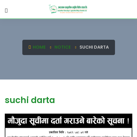
HOME
NOTICE
SUCHI DARTA
suchi darta