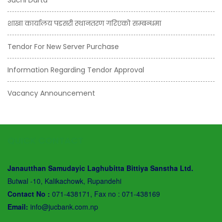
Suchi Darta
शाखा कार्यालय पडसरी स्थानतरण गरिएको सम्बन्धमा
Tendor For New Server Purchase
Information Regarding Tendor Approval
Vacancy Announcement
QUICK CONTACT
Janautthan Samudayic Laghubitta Bittiya Sanstha Ltd.
Butwal -10, Kalikachowk, Rupandehi
Contact No :
071-438171, Fax no : 071-438169
Email:
info@jucbank.com.np