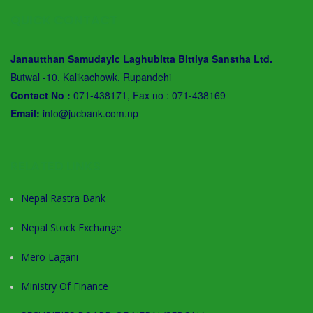
QUICK CONTACT
Janautthan Samudayic Laghubitta Bittiya Sanstha Ltd.
Butwal -10, Kalikachowk, Rupandehi
Contact No :
071-438171, Fax no : 071-438169
Email:
info@jucbank.com.np
RELATED LINKS
Nepal Rastra Bank
Nepal Stock Exchange
Mero Lagani
Ministry Of Finance