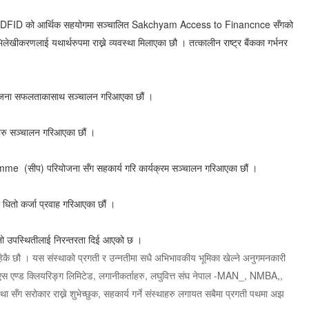
लयहरुमा DFID को आर्थिक सहयोगमा सञ्चालित Sakchyam Access to Financnce सँगको
लेखीकरणलाई यथार्थरुपमा राख्ने व्यवस्था मिलाएका छौ । तत्कालीन राष्ट्र बैंकका गर्भनर
योजना सफलताकासाथ सञ्चालन गरिआएका छौं ।
महरु सञ्चालन गरिआएका छौं ।
mme (सीप) परियोजना सँग सहकार्य गरि कार्यक्रम सञ्चालन गरिआएका छौं ।
ा धितो कर्जा प्रवाह गरिआएका छौं ।
फ्नो उपस्थितीलाई निरन्तरता दिई आएको छ ।
हेकै छौ । यस संस्थाको प्रगती र उन्नतीमा सधै अभिभावकीय भूमिका खेल्ने अनुगमनकारी
सिडीएस एण्ड क्लियरिङ्ग लिमिटेड, लगानीकर्ताहरु, लघुवित्त संघ नेपाल -MAN_, NMBA,,
संस्था सँग सरोकार राख्ने शुभेच्छुक, सहकार्य गर्ने संस्थाहरु लगायत सबैमा प्रगती पथमा अझ