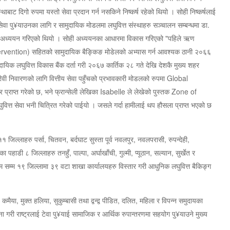
ाबाट दिगो रुपमा यस्तो सेवा प्रदान गर्न नसकिने निष्कर्ष रहेको थियो । सोही निष्कर्षलाई
सेवा पु¥याउनका लागि र सामुदायिक मोडलमा लघुवित्त संस्थाहरु सञ्चालन सम्बन्धमा डा.
्वन्धी अध्ययन गरिएको थियो । सोही अध्ययनका आधारमा विकास गरिएको "पहिले ऋण
Intervention) सहितको सामुदायिक बैङ्किङ मोडेलको अभ्यास गर्न आवश्यक ठानी २०६६
ायिक लघुवित्त विकास बैंक दर्ता गरी २०६७ कार्तिक २८ गते देखि देशकै मुख्य शहर
गरिवी निवारणको लागि वित्तीय सेवा पहुँचको प्रभावकारी मोडलको रुपमा Global
राप्त गरेको छ, भने फ्रान्सेली लेखिका Isabelle ले लेखेको पुस्तक Zone of
त सेवा भनी चित्रित गरेको पाईयो । जसले गर्दा हामीलाई थप हौसला प्राप्त भएको छ
 ११ जिल्लाहरु पर्सा, चितवन, बर्दघाट सुस्ता पूर्व नवलपुर, नवलपरासी, रुपन्देही,
पहाडी ८ जिल्लाहरु तनहुँ, पाल्पा, अर्घाखाँची, गुल्मी, प्यूठान, सल्यान, सुर्खेत र
म सम्म १९ जिल्लामा ३९ वटा शाखा कार्यालयहरु विस्तार गरी आधुनिक लघुवित्त बैकिङ्ग
कमैया, मुक्त हलिया, सुकुम्बासी तथा द्वन्द्व पीडित, दलित, महिला र विपन्न समुदायका
जना गरी राष्ट्रलाई टेवा पु¥याई सामाजिक र आर्थिक रुपान्तरणमा सहयोग पु¥याउने मुख्य