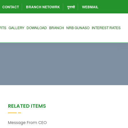
CONTACT
BRANCH NETOWRK
गुनासो
WEBMAIL
RTS
GALLERY
DOWNLOAD
BRANCH
NRB GUNASO
INTEREST RATES
RELATED ITEMS
Message From CEO