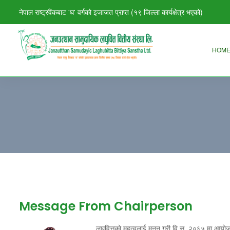
नेपाल राष्ट्रवैंकबाट 'घ' वर्गको इजाजत प्राप्त (१९ जिल्ला कार्यक्षेत्र भएको)
HOM
Message From Chairperson
लघुवित्तको महत्वलाई मनन् गरी वि.स. २०६५ मा आयोजना 