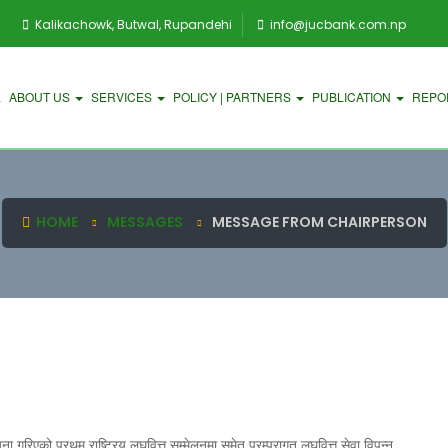
Kalikachowk, Butwal, Rupandehi
info@jucbank.com.np
E
ABOUT US
SERVICES
POLICY | PARTNERS
PUBLICATION
REPO
HOME
MESSAGES
MESSAGE FROM CHAIRPERSON
गरिएको प्रथम राष्ट्रिय लघुवित्त सम्मेलनमा समेत परम्परागत लघुवित्त सेवा विपन्न