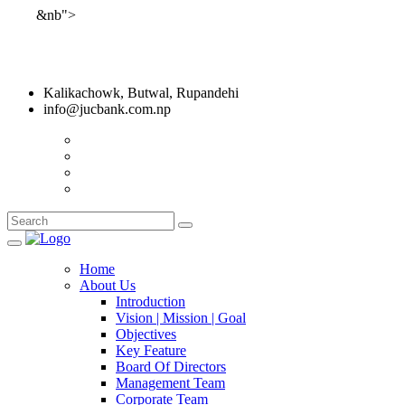
&nb">
नेपाल राष्ट्रवैंकबाट 'घ' वर्गको इजाजत प्राप्त (१९ जिल्ला कार्यक्षेत्र
भएको)
Kalikachowk, Butwal, Rupandehi
info@jucbank.com.np
Contact
Branch Netowrk
गुनासो
Webmail
Home
About Us
Introduction
Vision | Mission | Goal
Objectives
Key Feature
Board Of Directors
Management Team
Corporate Team