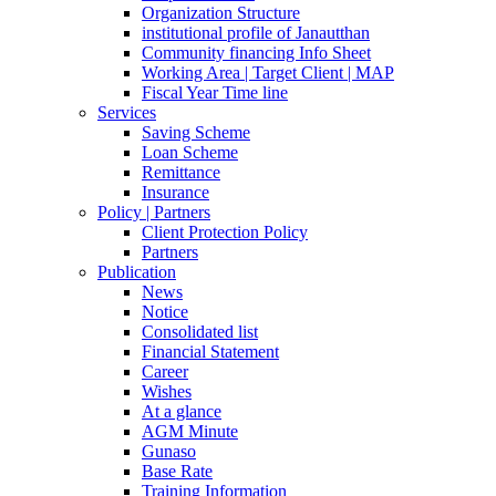
Organization Structure
institutional profile of Janautthan
Community financing Info Sheet
Working Area | Target Client | MAP
Fiscal Year Time line
Services
Saving Scheme
Loan Scheme
Remittance
Insurance
Policy | Partners
Client Protection Policy
Partners
Publication
News
Notice
Consolidated list
Financial Statement
Career
Wishes
At a glance
AGM Minute
Gunaso
Base Rate
Training Information